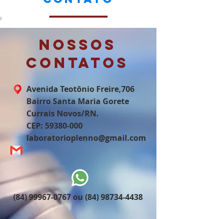
Nossos
contatos
Avenida Teotônio Freire,706
Bairro Santa Maria Gorete
Currais Novos/RN.
CEP:
59380-000
laboratorioplenno@gmail.com
(84) 99967-0767
ou
(84) 98734-4438