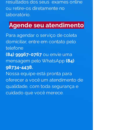
resultados dos seus exames online
ou retire-os diretamente no
laboratório.
Agende seu atendimento
Para agendar o serviço de coleta
domiciliar, entre em contato pelo
telefone
(84) 99967-0767
ou envie uma
mensagem pelo WhatsApp
(84)
98734-4438
.
Nossa equipe está pronta para
oferecer a você um atendimento de
qualidade, com toda segurança e
cuidado que você merece.