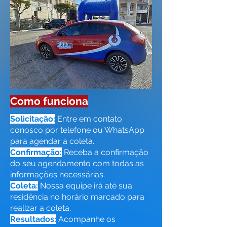
Como funciona
Solicitação:
Entre em contato
conosco por telefone ou WhatsApp
para agendar a coleta.
Confirmação:
Receba a confirmação
do seu agendamento com todas as
informações necessárias.
Coleta:
Nossa equipe irá até sua
residência no horário marcado para
realizar a coleta.
Resultados:
Acompanhe os