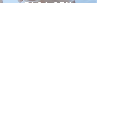
Faça seu
orçamento
online
Saiba mais
Av. Teotônio Freire, 706 - Currais
Novos/RN
(84) 98734 - 4438
(84) 99967 - 0767